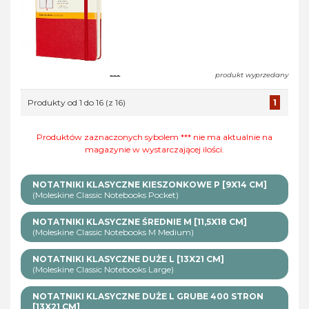
---
produkt wyprzedany
Produkty od 1 do 16 (z 16)
1
Produktów zaznaczonych sybolem *** nie ma aktualnie na
magazynie w wystarczającej ilości.
NOTATNIKI KLASYCZNE KIESZONKOWE P [9X14 CM]
(Moleskine Classic Notebooks Pocket)
NOTATNIKI KLASYCZNE ŚREDNIE M [11,5X18 CM]
(Moleskine Classic Notebooks M Medium)
NOTATNIKI KLASYCZNE DUŻE L [13X21 CM]
(Moleskine Classic Notebooks Large)
NOTATNIKI KLASYCZNE DUŻE L GRUBE 400 STRON
[13X21 CM]