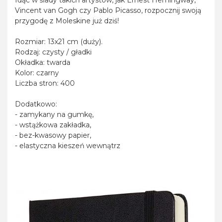
Idąc w ślady takich artystów, jak Ernest Hemingway,
Vincent van Gogh czy Pablo Picasso, rozpocznij swoją
przygodę z Moleskine już dziś!
Rozmiar: 13x21 cm (duży).
Rodzaj: czysty / gładki
Okładka: twarda
Kolor: czarny
Liczba stron: 400
Dodatkowo:
- zamykany na gumkę,
- wstążkowa zakładka,
- bez-kwasowy papier,
- elastyczna kieszeń wewnątrz