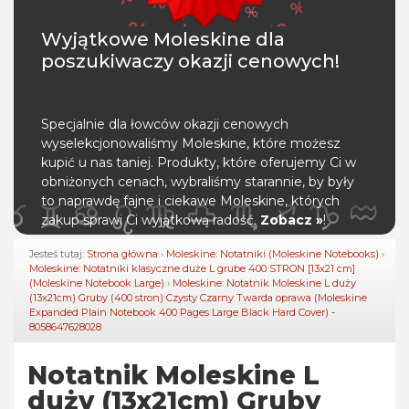
Wyjątkowe Moleskine dla
poszukiwaczy okazji cenowych!
Specjalnie dla łowców okazji cenowych
wyselekcjonowaliśmy Moleskine, które możesz
kupić u nas taniej. Produkty, które oferujemy Ci w
obniżonych cenach, wybraliśmy starannie, by były
to naprawdę fajne i ciekawe Moleskine, których
zakup sprawi Ci wyjątkową radość.
Zobacz »
!
Jesteś tutaj:
Strona główna
›
Moleskine: Notatniki (Moleskine Notebooks)
›
Moleskine: Notatniki klasyczne duże L grube 400 STRON [13x21 cm]
(Moleskine Notebook Large)
›
Moleskine: Notatnik Moleskine L duży
(13x21cm) Gruby (400 stron) Czysty Czarny Twarda oprawa (Moleskine
Expanded Plain Notebook 400 Pages Large Black Hard Cover) -
8058647628028
Notatnik Moleskine L
duży (13x21cm) Gruby