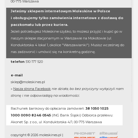
00-775 Warszawa
Jeteśmy sklepem internetowym Moleskine w Polsce
i obsługujemy tylko zamówienia internetowe z dostawą do
paczkomatu lub przez kuriera.
Jeżeli potrzebujesz Moleskine szybko, to możesz przyjść i kupić go w
naszym sklepie stacjonarnym w Warszawie na Mokotowie (ul.
Konduktorska 4 lokal 1, okolice "Warszawianki"). Musisz wcześniej do
nas zadzwonić i umówić się na konkretną godzinę.
telefon
510 177 520
e-mail
sklep@moleskines.pl
»
Nasza strona Facebook
nie działa, bo bez przyczyny wyłączyli nam
stronę i nie odpowiadają na wiadomości.
Rachunek bankowy do opłacania zamówień:
38 1050 1025
1000 0090 8246 0545
(ING Bank Śląski) Odbiorca przelewu:
Akonet Sp. z o.o., ul. Konduktorska 4/1, 00-775 Warszawa
copyright © 2026 moleskines.pl |
Akonet
siteweb