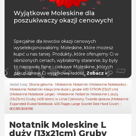
Wyjątkowe Moleskine dla
poszukiwaczy okazji cenowych!
Specjalnie dla łowców okazji cenowych
wyselekcjonowaliśmy Moleskine, które możesz
kupić u nas taniej. Produkty, które oferujemy Ci w
obniżonych cenach, wybraliśmy starannie, by były
to naprawdę fajne i ciekawe Moleskine, których
zakup sprawi Ci wyjątkową radość.
Zobacz »
!
Jesteś tutaj:
Strona główna
›
Moleskine: Notatniki (Moleskine Notebooks)
›
Moleskine: Notatniki klasyczne duże L grube 400 STRON [13x21 cm]
(Moleskine Notebook Large)
›
Moleskine: Notatnik Moleskine L duży
(13x21cm) Gruby (400 stron) w Linie Czerwony Twarda oprawa (Moleskine
Expanded Ruled Notebook 400 Pages Large Scarlet Red Hard Cover) -
8053853606198
Notatnik Moleskine L
duży (13x21cm) Gruby