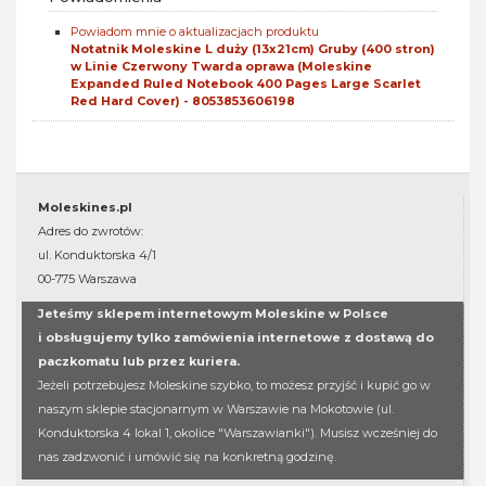
Powiadom mnie o aktualizacjach produktu
Notatnik Moleskine L duży (13x21cm) Gruby (400 stron)
w Linie Czerwony Twarda oprawa (Moleskine
Expanded Ruled Notebook 400 Pages Large Scarlet
Red Hard Cover) - 8053853606198
Moleskines.pl
Adres do zwrotów:
ul. Konduktorska 4/1
00-775 Warszawa
Jeteśmy sklepem internetowym Moleskine w Polsce
i obsługujemy tylko zamówienia internetowe z dostawą do
paczkomatu lub przez kuriera.
Jeżeli potrzebujesz Moleskine szybko, to możesz przyjść i kupić go w
naszym sklepie stacjonarnym w Warszawie na Mokotowie (ul.
Konduktorska 4 lokal 1, okolice "Warszawianki"). Musisz wcześniej do
nas zadzwonić i umówić się na konkretną godzinę.