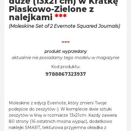
duże (13x21 cm) w Kratkę
Piaskowo-Zielone z
nalejkami
***
(Moleskine Set of 2 Evernote Squared Journals)
---
produkt wyprzedany
aktualnie nie posiadamy tego modelu w magazynie
Kod produktu:
9788867323937
Moleskine z edycji Evernote, który zmieni Twoje
podejście do zeszytów :). W komplecie dwie sztuki
zeszytów w linię w rozmiarze 13x21cm. Każdy zawiera
80 strony (16 ostatnich można wypiąć), dodatkowo
naklejki SMART, tekturowa przyjemna okładka z