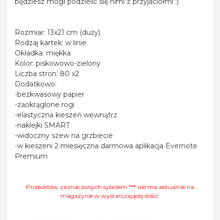
będziesz mógł podzielić się nimi z przyjaciółmi :)
Rozmiar: 13x21 cm (duży).
Rodzaj kartek: w linie
Okładka: miękka
Kolor: piskowowo-zielony
Liczba stron: 80 x2
Dodatkowo:
-bezkwasowy papier
-zaokrąglone rogi
-elastyczna kieszeń wewnątrz
-naklejki SMART
-widoczny szew na grzbiecie
-w kieszeni 2 miesięczna darmowa aplikacja Evernote
Premium
Produktów zaznaczonych sybolem *** nie ma aktualnie na
magazynie w wystarczającej ilości.