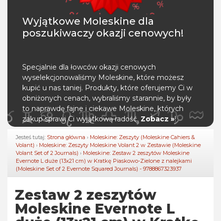
Wyjątkowe Moleskine dla
poszukiwaczy okazji cenowych!
Specjalnie dla łowców okazji cenowych
wyselekcjonowaliśmy Moleskine, które możesz
kupić u nas taniej. Produkty, które oferujemy Ci w
obniżonych cenach, wybraliśmy starannie, by były
to naprawdę fajne i ciekawe Moleskine, których
zakup sprawi Ci wyjątkową radość.
Zobacz »
!
Jesteś tutaj:
Strona główna
›
Moleskine: Zeszyty (Moleskine Cahiers &
Volant)
›
Moleskine: Zeszyty Moleskine Volant 2 w Zestawie (Moleskine
Volant Set of 2 Journals)
›
Moleskine: Zestaw 2 zeszytów Moleskine
Evernote L duże (13x21 cm) w Kratkę Piaskowo-Zielone z nalejkami
(Moleskine Set of 2 Evernote Squared Journals) - 9788867323937
Zestaw 2 zeszytów
Moleskine Evernote L