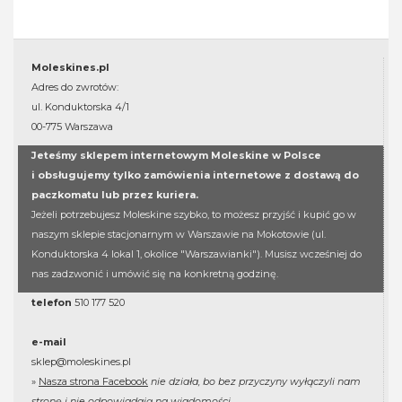
Moleskines.pl
Adres do zwrotów:
ul. Konduktorska 4/1
00-775 Warszawa
Jeteśmy sklepem internetowym Moleskine w Polsce
i obsługujemy tylko zamówienia internetowe z dostawą do
paczkomatu lub przez kuriera.
Jeżeli potrzebujesz Moleskine szybko, to możesz przyjść i kupić go w
naszym sklepie stacjonarnym w Warszawie na Mokotowie (ul.
Konduktorska 4 lokal 1, okolice "Warszawianki"). Musisz wcześniej do
nas zadzwonić i umówić się na konkretną godzinę.
telefon
510 177 520
e-mail
sklep@moleskines.pl
»
Nasza strona Facebook
nie działa, bo bez przyczyny wyłączyli nam
stronę i nie odpowiadają na wiadomości.