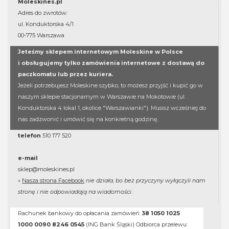
Moleskines.pl
Adres do zwrotów:
ul. Konduktorska 4/1
00-775 Warszawa
Jeteśmy sklepem internetowym Moleskine w Polsce
i obsługujemy tylko zamówienia internetowe z dostawą do
paczkomatu lub przez kuriera.
Jeżeli potrzebujesz Moleskine szybko, to możesz przyjść i kupić go w
naszym sklepie stacjonarnym w Warszawie na Mokotowie (ul.
Konduktorska 4 lokal 1, okolice "Warszawianki"). Musisz wcześniej do
nas zadzwonić i umówić się na konkretną godzinę.
telefon
510 177 520
e-mail
sklep@moleskines.pl
»
Nasza strona Facebook
nie działa, bo bez przyczyny wyłączyli nam
stronę i nie odpowiadają na wiadomości.
Rachunek bankowy do opłacania zamówień:
38 1050 1025
1000 0090 8246 0545
(ING Bank Śląski) Odbiorca przelewu: