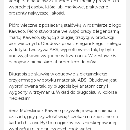
komplet 6 nabojów z atramentem. Idealny prezent dla
wybrednej osoby, która lubi markowe, praktyczne
prezenty najwyższej jakości.
Pióro wieczne z pozłacaną stalówką w rozmiarze z logo
Kaweco. Pióro stworzone we współpracy z legendarną
marką Kaweco, słynącą z długiej tradycji w produkcji
piór wiecznych. Obudowa pióra z eleganckiego i miłego
w dotyku tworzywa ABS, wyprofilowana tak, by było
ono wyjątkowo wygodne w trzymaniu. W zestawie 6
nabojów z niebieskim atramentem do pióra.
Długopis ze skuwką w obudowie z eleganckiego i
przyjemnego w dotyku materiału ABS. Obudowa jest
wyprofilowana tak, by długopis był anatomiczny i
wygodny w trzymaniu. Wkład do długopisu w kolorze
niebieskim.
Seria Moleskine x Kaweco przywołuje wspomnienia o
czasach, gdy przyszłość wciąż czekała na zapisanie na
kartach historii. Był to magiczny czas nieskrępowanej
wyobraźni i nieograniczonych możliwości.