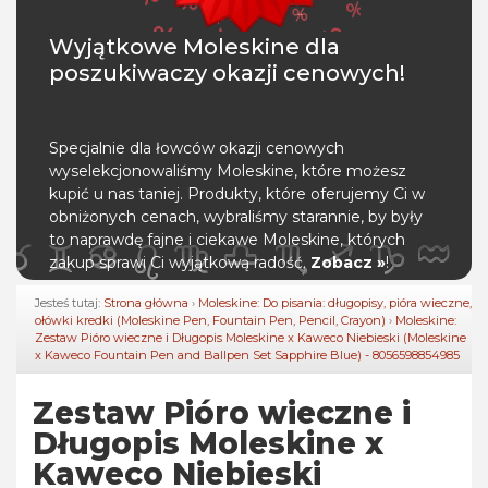
Wyjątkowe Moleskine dla
poszukiwaczy okazji cenowych!
Specjalnie dla łowców okazji cenowych
wyselekcjonowaliśmy Moleskine, które możesz
kupić u nas taniej. Produkty, które oferujemy Ci w
obniżonych cenach, wybraliśmy starannie, by były
to naprawdę fajne i ciekawe Moleskine, których
zakup sprawi Ci wyjątkową radość.
Zobacz »
!
Jesteś tutaj:
Strona główna
›
Moleskine: Do pisania: długopisy, pióra wieczne,
ołówki kredki (Moleskine Pen, Fountain Pen, Pencil, Crayon)
›
Moleskine:
Zestaw Pióro wieczne i Długopis Moleskine x Kaweco Niebieski (Moleskine
x Kaweco Fountain Pen and Ballpen Set Sapphire Blue) - 8056598854985
Zestaw Pióro wieczne i
Długopis Moleskine x
Kaweco Niebieski