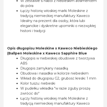
W zestawie 6 naboi z niebieskim atramentem
do pióra
Łączy historię włoskiej marki Moleskine z
tradycją niemieckiej manufaktury Kaweco
Idealny na prezent dla osoby, która lubi
eleganckie i dyskretne upominki o niezwykłej
historii i tradycji
Opis długopisu Moleskine x Kaweco Niebieskiego
(Ballpen Moleskine x Kaweco Sapphire Blue
Długopis w niebieskiej obudowie z tworzywa
ABS
Długopis zamykany nasadką
Obudowa i nasadka w kolorze niebieskim
Wkład do długopisu G2, grubość kreski: 1 mm
Kolor tuszu: niebieski
W pudełku wkładka "w razie zguby proszę
zwrócić do"
Łączy historię włoskiej marki Moleskine z
tradycją niemieckiej manufaktury Kaweco