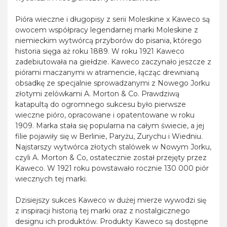
Pióra wieczne i długopisy z serii Moleskine x Kaweco są
owocem współpracy legendarnej marki Moleskine z
niemieckim wytwórcą przyborów do pisania, którego
historia sięga aż roku 1889. W roku 1921 Kaweco
zadebiutowała na giełdzie. Kaweco zaczynało jeszcze z
piórami maczanymi w atramencie, łącząc drewnianą
obsadkę ze specjalnie sprowadzanymi z Nowego Jorku
złotymi zelówkami A. Morton & Co. Prawdziwą
katapultą do ogromnego sukcesu było pierwsze
wieczne pióro, opracowane i opatentowane w roku
1909. Marka stała się popularna na całym świecie, a jej
filie pojawiły się w Berlinie, Paryżu, Zurychu i Wiedniu.
Najstarszy wytwórca złotych stalówek w Nowym Jorku,
czyli A. Morton & Co, ostatecznie został przejęty przez
Kaweco. W 1921 roku powstawało rocznie 130 000 piór
wiecznych tej marki.
Dzisiejszy sukces Kaweco w dużej mierze wywodzi się
z inspiracji historią tej marki oraz z nostalgicznego
designu ich produktów. Produkty Kaweco są dostępne