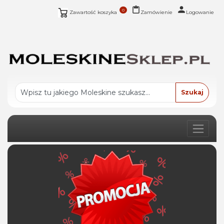
0
Zawartość koszyka
Zamówienie
Logowanie