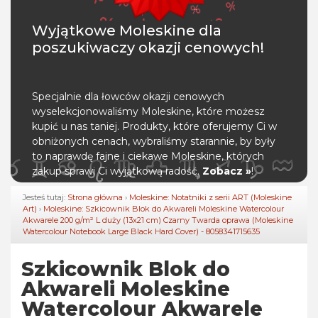
Wyjątkowe Moleskine dla
poszukiwaczy okazji cenowych!
Specjalnie dla łowców okazji cenowych
wyselekcjonowaliśmy Moleskine, które możesz
kupić u nas taniej. Produkty, które oferujemy Ci w
obniżonych cenach, wybraliśmy starannie, by były
to naprawdę fajne i ciekawe Moleskine, których
zakup sprawi Ci wyjątkową radość.
Zobacz »
!
Jesteś tutaj:
Strona główna
›
Moleskine: Notatniki z serii ART (Moleskine
Art)
›
Moleskine: Szkicownik Blok do Akwareli Moleskine Watercolour
Akwarele 200 g/m² L duży (13x21 cm) Czarny Twarda oprawa (Moleskine
Watercolour Notebook Large Black Hard Cover) - 8058341715635
Szkicownik Blok do
Akwareli Moleskine
Watercolour Akwarele