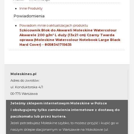
Inne Produkty
Powiadomienia
Powiadom mnie o aktualizacjach produktu
Szkicownik Blok do Akwareli Moleskine Watercolour
Akwarele 200 g/m² L duży (13x21 cm) Czarny Twarda
oprawa (Moleskine Watercolour Notebook Large Black
Hard Cover) - 8058341715635
Moleskines.pl
Adres do zwrotów:
ul. Konduktorska 4/1
00-775 Warszawa
Jeteśmy sklepem internetowym Moleskine w Polsce
i obsługujemy tylko zamówienia internetowe z dostawą do
paczkomatu lub przez kuriera.
Jeżeli potrzebujesz Moleskine szybko, to możesz przyjść i kupić go w
naszym sklepie stacjonarnym w Warszawie na Mokotowie (ul.