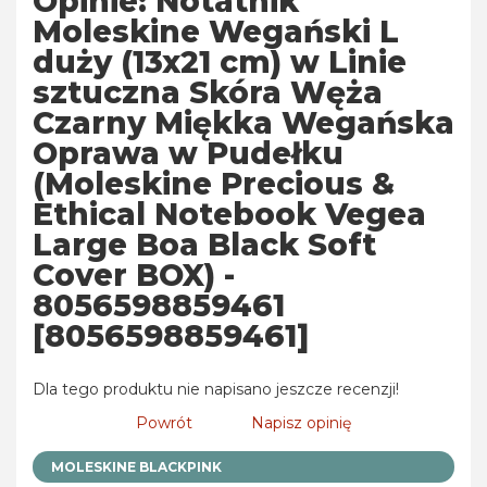
Opinie: Notatnik
Moleskine Wegański L
duży (13x21 cm) w Linie
sztuczna Skóra Węża
Czarny Miękka Wegańska
Oprawa w Pudełku
(Moleskine Precious &
Ethical Notebook Vegea
Large Boa Black Soft
Cover BOX) -
8056598859461
[8056598859461]
Dla tego produktu nie napisano jeszcze recenzji!
Powrót
Napisz opinię
MOLESKINE BLACKPINK