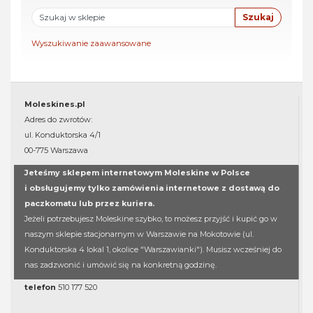
Wyszukiwanie zaawansowane
Moleskines.pl
Adres do zwrotów:
ul. Konduktorska 4/1
00-775 Warszawa
Jeteśmy sklepem internetowym Moleskine w Polsce
i obsługujemy tylko zamówienia internetowe z dostawą do
paczkomatu lub przez kuriera.
Jeżeli potrzebujesz Moleskine szybko, to możesz przyjść i kupić go w
naszym sklepie stacjonarnym w Warszawie na Mokotowie (ul.
Konduktorska 4 lokal 1, okolice "Warszawianki"). Musisz wcześniej do
nas zadzwonić i umówić się na konkretną godzinę.
telefon
510 177 520