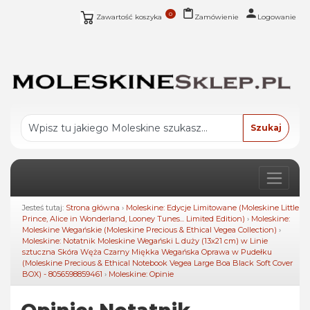
0
Zawartość koszyka
Zamówienie
Logowanie
Jesteś tutaj:
Strona główna
›
Moleskine: Edycje Limitowane (Moleskine Little
Prince, Alice in Wonderland, Looney Tunes... Limited Edition)
›
Moleskine:
Moleskine Wegańskie (Moleskine Precious & Ethical Vegea Collection)
›
Moleskine: Notatnik Moleskine Wegański L duży (13x21 cm) w Linie
sztuczna Skóra Węża Czarny Miękka Wegańska Oprawa w Pudełku
(Moleskine Precious & Ethical Notebook Vegea Large Boa Black Soft Cover
BOX) - 8056598859461
›
Moleskine: Opinie