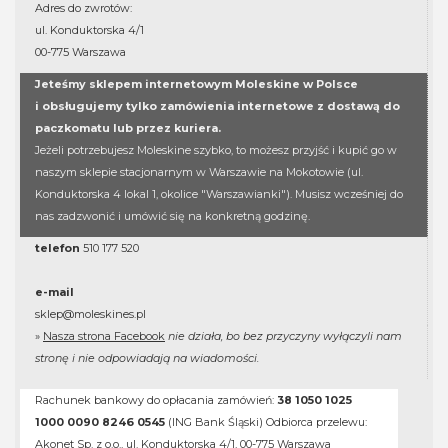
Adres do zwrotów:
ul. Konduktorska 4/1
00-775 Warszawa
Jeteśmy sklepem internetowym Moleskine w Polsce
i obsługujemy tylko zamówienia internetowe z dostawą do
paczkomatu lub przez kuriera.
Jeżeli potrzebujesz Moleskine szybko, to możesz przyjść i kupić go w
naszym sklepie stacjonarnym w Warszawie na Mokotowie (ul.
Konduktorska 4 lokal 1, okolice "Warszawianki"). Musisz wcześniej do
nas zadzwonić i umówić się na konkretną godzinę.
telefon
510 177 520
e-mail
sklep@moleskines.pl
»
Nasza strona Facebook
nie działa, bo bez przyczyny wyłączyli nam
stronę i nie odpowiadają na wiadomości.
Rachunek bankowy do opłacania zamówień:
38 1050 1025
1000 0090 8246 0545
(ING Bank Śląski) Odbiorca przelewu:
Akonet Sp. z o.o., ul. Konduktorska 4/1, 00-775 Warszawa