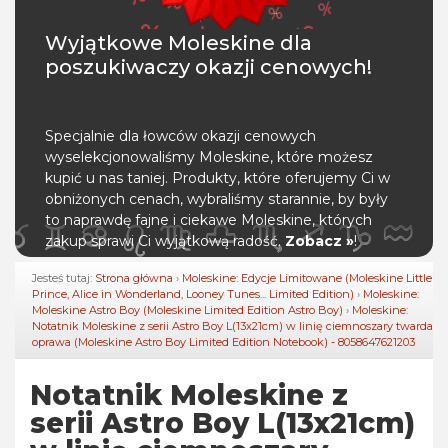
Wyjątkowe Moleskine dla
poszukiwaczy okazji cenowych!
Specjalnie dla łowców okazji cenowych
wyselekcjonowaliśmy Moleskine, które możesz
kupić u nas taniej. Produkty, które oferujemy Ci w
obniżonych cenach, wybraliśmy starannie, by były
to naprawdę fajne i ciekawe Moleskine, których
zakup sprawi Ci wyjątkową radość.
Zobacz »
!
Jesteś tutaj:
Strona główna
›
Moleskine: Edycje Limitowane (Moleskine Little
Prince, Alice in Wonderland, Looney Tunes... Limited Edition)
›
Moleskine:
Moleskine Astro Boy (Moleskine Limited Edition Astro Boy)
›
Moleskine:
Notatnik Moleskine z serii Astro Boy L(13x21cm) w linię ciemnoszary twarda
oprawa (Moleskine Astro Boy Limited Edition Notebook) - 8058647621203
Notatnik Moleskine z
serii Astro Boy L(13x21cm)