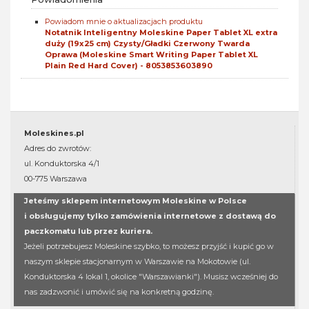
Powiadom mnie o aktualizacjach produktu
Notatnik Inteligentny Moleskine Paper Tablet XL extra
duży (19x25 cm) Czysty/Gładki Czerwony Twarda
Oprawa (Moleskine Smart Writing Paper Tablet XL
Plain Red Hard Cover) - 8053853603890
Moleskines.pl
Adres do zwrotów:
ul. Konduktorska 4/1
00-775 Warszawa
Jeteśmy sklepem internetowym Moleskine w Polsce
i obsługujemy tylko zamówienia internetowe z dostawą do
paczkomatu lub przez kuriera.
Jeżeli potrzebujesz Moleskine szybko, to możesz przyjść i kupić go w
naszym sklepie stacjonarnym w Warszawie na Mokotowie (ul.
Konduktorska 4 lokal 1, okolice "Warszawianki"). Musisz wcześniej do
nas zadzwonić i umówić się na konkretną godzinę.