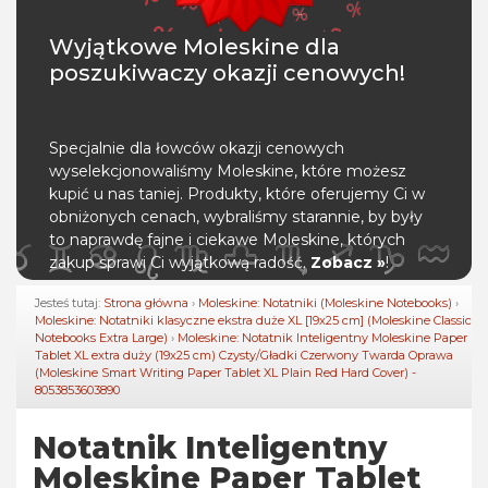
Wyjątkowe Moleskine dla
poszukiwaczy okazji cenowych!
Specjalnie dla łowców okazji cenowych
wyselekcjonowaliśmy Moleskine, które możesz
kupić u nas taniej. Produkty, które oferujemy Ci w
obniżonych cenach, wybraliśmy starannie, by były
to naprawdę fajne i ciekawe Moleskine, których
zakup sprawi Ci wyjątkową radość.
Zobacz »
!
Jesteś tutaj:
Strona główna
›
Moleskine: Notatniki (Moleskine Notebooks)
›
Moleskine: Notatniki klasyczne ekstra duże XL [19x25 cm] (Moleskine Classic
Notebooks Extra Large)
›
Moleskine: Notatnik Inteligentny Moleskine Paper
Tablet XL extra duży (19x25 cm) Czysty/Gładki Czerwony Twarda Oprawa
(Moleskine Smart Writing Paper Tablet XL Plain Red Hard Cover) -
8053853603890
Notatnik Inteligentny
Moleskine Paper Tablet