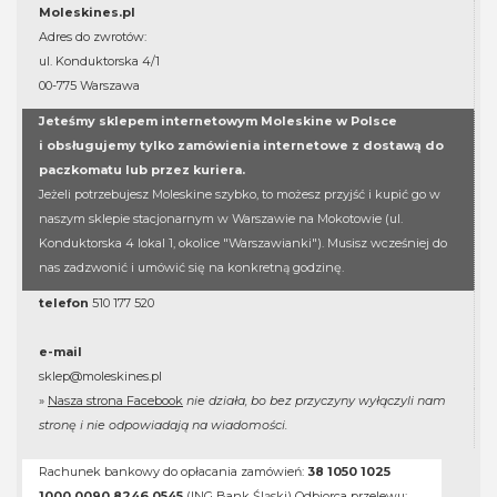
Moleskines.pl
Adres do zwrotów:
ul. Konduktorska 4/1
00-775 Warszawa
Jeteśmy sklepem internetowym Moleskine w Polsce
i obsługujemy tylko zamówienia internetowe z dostawą do
paczkomatu lub przez kuriera.
Jeżeli potrzebujesz Moleskine szybko, to możesz przyjść i kupić go w
naszym sklepie stacjonarnym w Warszawie na Mokotowie (ul.
Konduktorska 4 lokal 1, okolice "Warszawianki"). Musisz wcześniej do
nas zadzwonić i umówić się na konkretną godzinę.
telefon
510 177 520
e-mail
sklep@moleskines.pl
»
Nasza strona Facebook
nie działa, bo bez przyczyny wyłączyli nam
stronę i nie odpowiadają na wiadomości.
Rachunek bankowy do opłacania zamówień:
38 1050 1025
1000 0090 8246 0545
(ING Bank Śląski) Odbiorca przelewu: