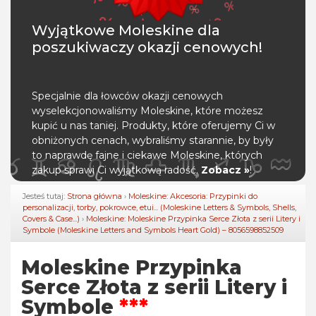
Wyjątkowe Moleskine dla
poszukiwaczy okazji cenowych!
Specjalnie dla łowców okazji cenowych
wyselekcjonowaliśmy Moleskine, które możesz
kupić u nas taniej. Produkty, które oferujemy Ci w
obniżonych cenach, wybraliśmy starannie, by były
to naprawdę fajne i ciekawe Moleskine, których
zakup sprawi Ci wyjątkową radość.
Zobacz »
!
Jesteś tutaj:
Strona główna
›
Moleskine: Akcesoria: Przypinki do
personalizacji, torby, pokrowce, etui... (Moleskine Letters & Symbols, Shells,
Covers & Case...)
›
Moleskine: Moleskine Przypinka Serce Złota z serii Litery i
Symbole (Moleskine Letters and Symbols Heart Gold) – 8056598852509
Moleskine Przypinka
Serce Złota z serii Litery i
Symbole
***