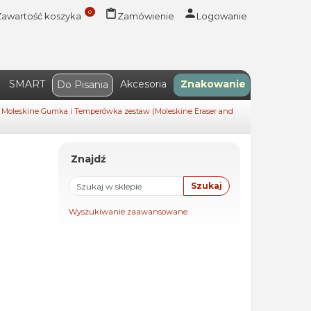
0
Zawartość koszyka
Zamówienie
Logowanie
SMART
Akcesoria
Znakowanie
Do Pisania
: Moleskine Gumka i Temperówka zestaw (Moleskine Eraser and
Znajdź
Wyszukiwanie zaawansowane