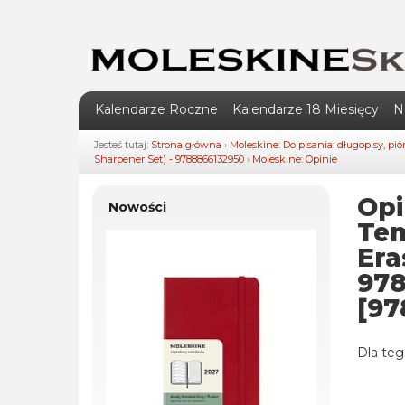
Kalendarze Roczne
Kalendarze 18 Miesięcy
N
Jesteś tutaj:
Strona główna
›
Moleskine: Do pisania: długopisy, pi
Sharpener Set) - 9788866132950
›
Moleskine: Opinie
Opi
Nowości
Tem
Era
978
[97
Dla teg