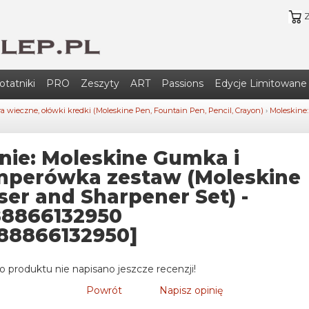
otatniki
PRO
Zeszyty
ART
Passions
Edycje Limitowane
óra wieczne, ołówki kredki (Moleskine Pen, Fountain Pen, Pencil, Crayon)
›
Moleskine
nie: Moleskine Gumka i
perówka zestaw (Moleskine
ser and Sharpener Set) -
8866132950
88866132950]
o produktu nie napisano jeszcze recenzji!
Powrót
Napisz opinię