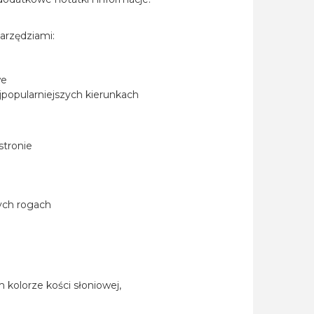
arzędziami:
we
ajpopularniejszych kierunkach
stronie
ych rogach
 kolorze kości słoniowej,