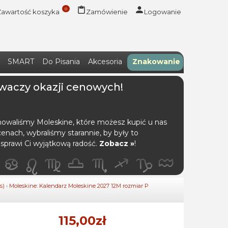
0
Zawartość koszyka
Zamówienie
Logowanie
SMART
Do Pisania
Akcesoria
Znakowanie
waczy okazji cenowych!
nowaliśmy Moleskine, które możesz kupić u nas
enach, wybraliśmy starannie, by były to
 sprawi Ci wyjątkową radość.
Zobacz »
!
s)
›
Moleskine: Kalendarz Moleskine 2027 12M rozmiar P
115,00zł