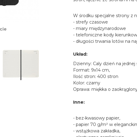
powiększ zdjęcie
W środku specjalne strony z n
- strefy czasowe
- miary międzynarodowe
cie
- telefoniczne kody kierunko
- długości trwania lotów na n
Układ:
Dzienny: Caly dzień na jednej 
Format: 9x14 cm,
Ilość stron: 400 stron
Kolor: czarny
Oprawa: miękka o zaokrąglon
Inne:
- bez-kwasowy papier,
- papier 70 g/m² w eleganckim
- wstążkowa zakładka,