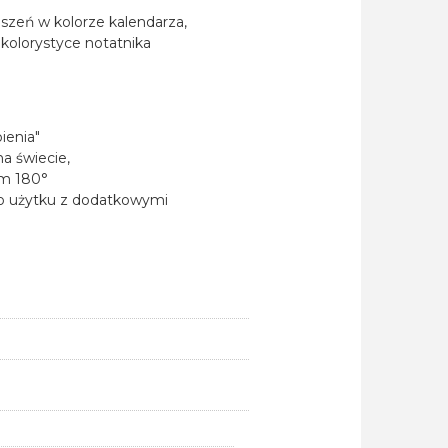
szeń w kolorze kalendarza,
 kolorystyce notatnika
ienia"
na świecie,
em 180°
o użytku z dodatkowymi