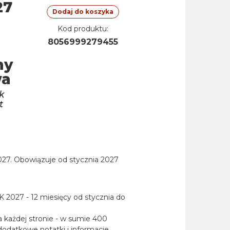
27
Dodaj do koszyka
Kod produktu:
8056999279455
ny
wa
k
t
027. Obowiązuje od stycznia 2027
powiększ zdjęcie
2027 - 12 miesięcy od stycznia do
a każdej stronie - w sumie 400
dodatkowe notatki i informacje.