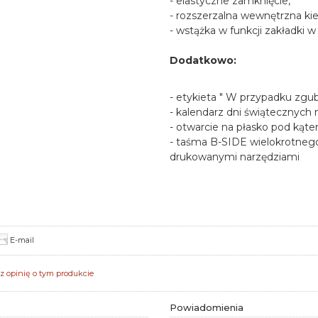
- elastyczne zamknięcie,
- rozszerzalna wewnętrzna kie
- wstążka w funkcji zakładki w
Dodatkowo:
- etykieta " W przypadku zgub
- kalendarz dni świątecznych 
- otwarcie na płasko pod kąt
- taśma B-SIDE wielokrotneg
drukowanymi narzędziami
E-mail
z opinię o tym produkcie
Powiadomienia