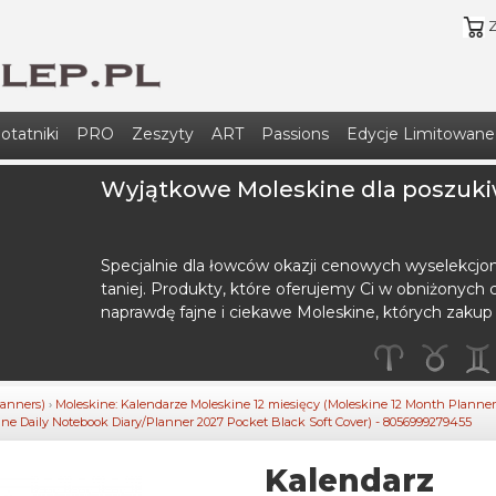
otatniki
PRO
Zeszyty
ART
Passions
Edycje Limitowane
Wyjątkowe Moleskine dla poszuki
Specjalnie dla łowców okazji cenowych wyselekcjo
taniej. Produkty, które oferujemy Ci w obniżonych c
naprawdę fajne i ciekawe Moleskine, których zakup
lanners)
›
Moleskine: Kalendarze Moleskine 12 miesięcy (Moleskine 12 Month Planner
e Daily Notebook Diary/Planner 2027 Pocket Black Soft Cover) - 8056999279455
Kalendarz