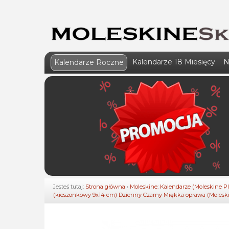
Kalendarze 18 Miesięcy
N
Kalendarze Roczne
Jesteś tutaj:
Strona główna
›
Moleskine: Kalendarze (Moleskine P
(kieszonkowy 9x14 cm) Dzienny Czarny Miękka oprawa (Moleskin