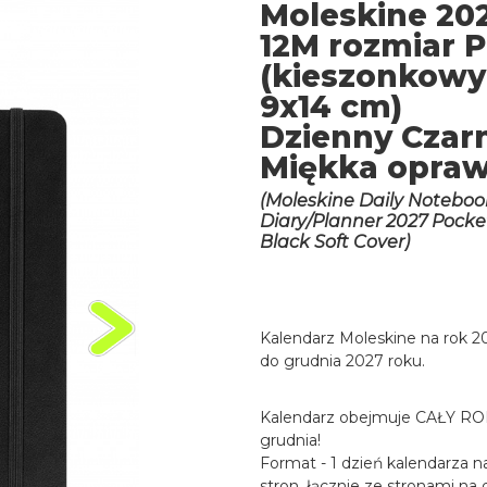
Moleskine 20
12M rozmiar P
(kieszonkowy
9x14 cm)
Dzienny Czar
Miękka opra
(Moleskine Daily Noteboo
Diary/Planner 2027 Pocke
Black Soft Cover)
Kalendarz Moleskine na rok 2
do grudnia 2027 roku.
Kalendarz obejmuje CAŁY ROK 
grudnia!
Format - 1 dzień kalendarza n
stron, łącznie ze stronami na 