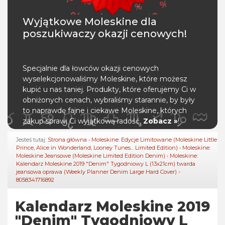
Wyjątkowe Moleskine dla
poszukiwaczy okazji cenowych!
Specjalnie dla łowców okazji cenowych
wyselekcjonowaliśmy Moleskine, które możesz
kupić u nas taniej. Produkty, które oferujemy Ci w
obniżonych cenach, wybraliśmy starannie, by były
to naprawdę fajne i ciekawe Moleskine, których
zakup sprawi Ci wyjątkową radość.
Zobacz »
!
Jesteś tutaj:
Strona główna
›
Moleskine: Edycje Limitowane (Moleskine Little
Prince, Alice in Wonderland, Looney Tunes... Limited Edition)
›
Moleskine:
Moleskine Jeansowe (Moleskine Limited Edition Denim)
›
Moleskine:
Kalendarz Moleskine 2019 "Denim" Tygodniowy L (13x21cm) twarda
jeansowa oprawa (Weekly Planner Denim Large Hard Cover) -
8058341716892
Kalendarz Moleskine 2019
"Denim" Tygodniowy L