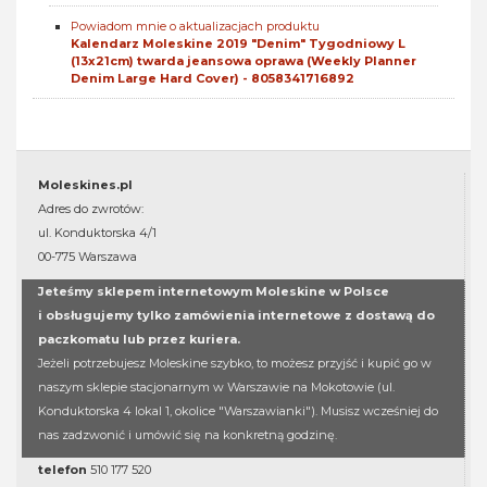
Powiadom mnie o aktualizacjach produktu
Kalendarz Moleskine 2019 "Denim" Tygodniowy L
(13x21cm) twarda jeansowa oprawa (Weekly Planner
Denim Large Hard Cover) - 8058341716892
Moleskines.pl
Adres do zwrotów:
ul. Konduktorska 4/1
00-775 Warszawa
Jeteśmy sklepem internetowym Moleskine w Polsce
i obsługujemy tylko zamówienia internetowe z dostawą do
paczkomatu lub przez kuriera.
Jeżeli potrzebujesz Moleskine szybko, to możesz przyjść i kupić go w
naszym sklepie stacjonarnym w Warszawie na Mokotowie (ul.
Konduktorska 4 lokal 1, okolice "Warszawianki"). Musisz wcześniej do
nas zadzwonić i umówić się na konkretną godzinę.
telefon
510 177 520