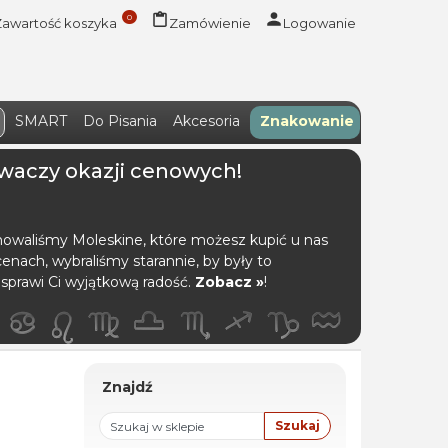
0
Zawartość koszyka
Zamówienie
Logowanie
SMART
Do Pisania
Akcesoria
Znakowanie
waczy okazji cenowych!
nowaliśmy Moleskine, które możesz kupić u nas
enach, wybraliśmy starannie, by były to
 sprawi Ci wyjątkową radość.
Zobacz »
!
Znajdź