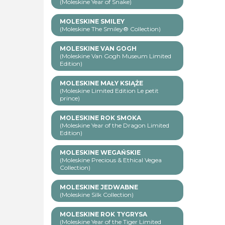
(Moleskine Year of Snake)
MOLESKINE SMILEY
(Moleskine The Smiley® Collection)
MOLESKINE VAN GOGH
(Moleskine Van Gogh Museum Limited
Edition)
MOLESKINE MAŁY KSIĄŻE
(Moleskine Limited Edition Le petit
prince)
MOLESKINE ROK SMOKA
(Moleskine Year of the Dragon Limited
Edition)
MOLESKINE WEGAŃSKIE
(Moleskine Precious & Ethical Vegea
Collection)
MOLESKINE JEDWABNE
(Moleskine Silk Collection)
MOLESKINE ROK TYGRYSA
(Moleskine Year of the Tiger Limited