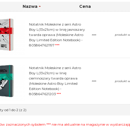
Nazwa
Cena
Notatnik Moleskine z serii Astro
Boy L(13x21cm) w linię jasnoszary
twarda oprawa (Moleskine Astro
---
produkt 
Boy Limited Edition Notebook) -
8058647621197
***
Notatnik Moleskine z serii Astro
Boy L(13x21cm) w linię
ciemnoszary twarda oprawa
---
produkt 
(Moleskine Astro Boy Limited
Edition Notebook) -
8058647621203
***
y od 1 do 2 (z 2)
w zaznaczonych sybolem *** nie ma aktualnie na magazynie w wystarczające