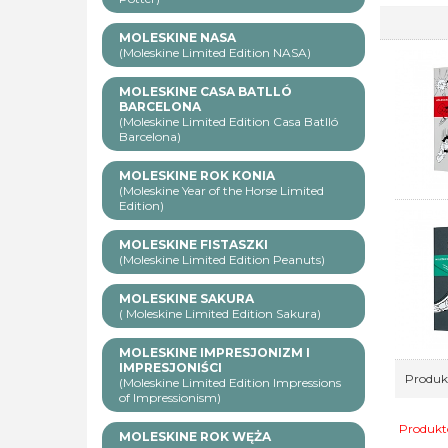
MOLESKINE NASA
(Moleskine Limited Edition NASA)
MOLESKINE CASA BATLLÓ
BARCELONA
(Moleskine Limited Edition Casa Batlló
Barcelona)
MOLESKINE ROK KONIA
(Moleskine Year of the Horse Limited
Edition)
MOLESKINE FISTASZKI
(Moleskine Limited Edition Peanuts)
MOLESKINE SAKURA
( Moleskine Limited Edition Sakura)
MOLESKINE IMPRESJONIZM I
IMPRESJONIŚCI
Produkt
(Moleskine Limited Edition Impressions
of Impressionism)
Produktó
MOLESKINE ROK WĘŻA