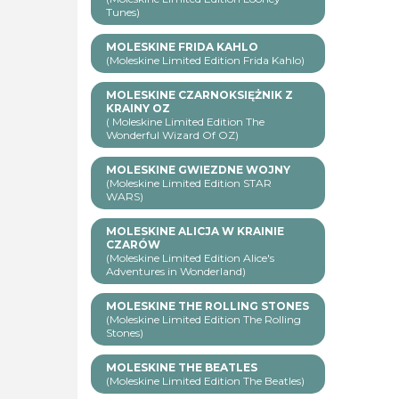
Tunes)
MOLESKINE FRIDA KAHLO
(Moleskine Limited Edition Frida Kahlo)
MOLESKINE CZARNOKSIĘŻNIK Z
KRAINY OZ
( Moleskine Limited Edition The
Wonderful Wizard Of OZ)
MOLESKINE GWIEZDNE WOJNY
(Moleskine Limited Edition STAR
WARS)
MOLESKINE ALICJA W KRAINIE
CZARÓW
(Moleskine Limited Edition Alice's
Adventures in Wonderland)
MOLESKINE THE ROLLING STONES
(Moleskine Limited Edition The Rolling
Stones)
MOLESKINE THE BEATLES
(Moleskine Limited Edition The Beatles)