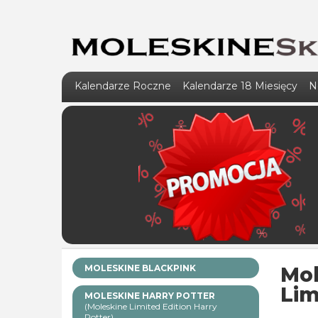
Kalendarze Roczne
Kalendarze 18 Miesięcy
N
MOLESKINE BLACKPINK
Mol
Lim
MOLESKINE HARRY POTTER
(Moleskine Limited Edition Harry
Potter)