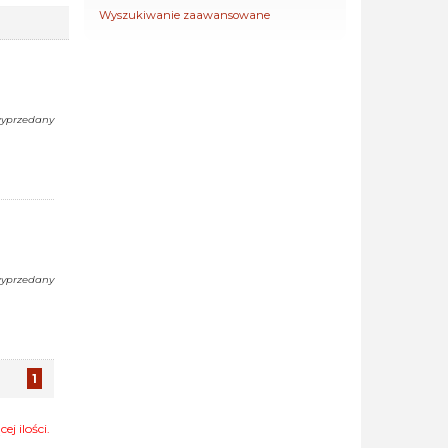
Wyszukiwanie zaawansowane
wyprzedany
wyprzedany
1
j ilości.