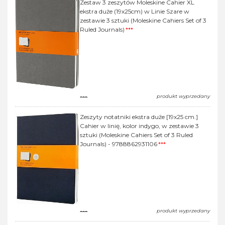
Zestaw 3 zeszytów Moleskine Cahier XL
ekstra duże (19x25cm) w Linie Szare w
zestawie 3 sztuki (Moleskine Cahiers Set of 3
Ruled Journals)
***
---
produkt wyprzedany
Zeszyty notatniki ekstra duże [19x25 cm.]
Cahier w linię, kolor indygo, w zestawie 3
sztuki (Moleskine Cahiers Set of 3 Ruled
Journals) - 9788862931106
***
---
produkt wyprzedany