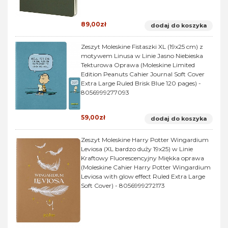
89,00zł
dodaj do koszyka
Zeszyt Moleskine Fistaszki XL (19x25 cm) z
motywem Linusa w Linie Jasno Niebieska
Tekturowa Oprawa (Moleskine Limited
Edition Peanuts Cahier Journal Soft Cover
Extra Large Ruled Brisk Blue 120 pages) -
8056999277093
59,00zł
dodaj do koszyka
Zeszyt Moleskine Harry Potter Wingardium
Leviosa (XL bardzo duży 19x25) w Linie
Kraftowy Fluorescencyjny Miękka oprawa
(Moleskine Cahier Harry Potter Wingardium
Leviosa with glow effect Ruled Extra Large
Soft Cover) - 8056999272173