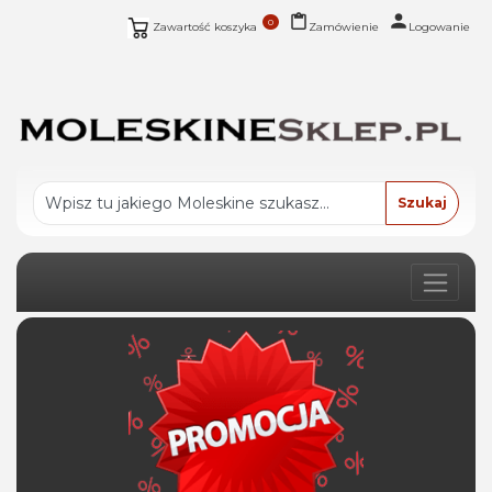
0
Zawartość koszyka
Zamówienie
Logowanie