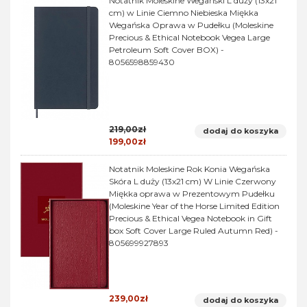
Notatnik Moleskine Wegański L duży (13x21
cm) w Linie Ciemno Niebieska Miękka
Wegańska Oprawa w Pudełku (Moleskine
Precious & Ethical Notebook Vegea Large
Petroleum Soft Cover BOX) -
8056598859430
219,00zł
dodaj do koszyka
199,00zł
Notatnik Moleskine Rok Konia Wegańska
Skóra L duży (13x21 cm) W Linie Czerwony
Miękka oprawa w Prezentowym Pudełku
(Moleskine Year of the Horse Limited Edition
Precious & Ethical Vegea Notebook in Gift
box Soft Cover Large Ruled Autumn Red) -
805699927893
239,00zł
dodaj do koszyka