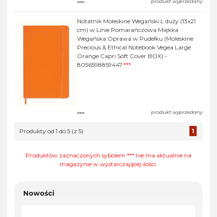
---
produkt wyprzedany
Notatnik Moleskine Wegański L duży (13x21
cm) w Linie Pomarańczowa Miękka
Wegańska Oprawa w Pudełku (Moleskine
Precious & Ethical Notebook Vegea Large
Orange Capri Soft Cover BOX) -
8056598859447
***
---
produkt wyprzedany
Produkty od 1 do 5 (z 5)
1
Produktów zaznaczonych sybolem *** nie ma aktualnie na
magazynie w wystarczającej ilości.
Nowości