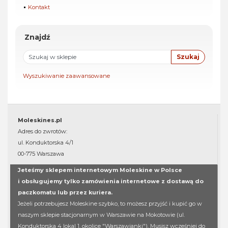
Kontakt
Znajdź
Wyszukiwanie zaawansowane
Moleskines.pl
Adres do zwrotów:
ul. Konduktorska 4/1
00-775 Warszawa
Jeteśmy sklepem internetowym Moleskine w Polsce
i obsługujemy tylko zamówienia internetowe z dostawą do
paczkomatu lub przez kuriera.
Jeżeli potrzebujesz Moleskine szybko, to możesz przyjść i kupić go w
naszym sklepie stacjonarnym w Warszawie na Mokotowie (ul.
Konduktorska 4 lokal 1, okolice "Warszawianki"). Musisz wcześniej do